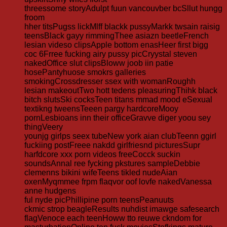
threessome storyAdulpt fuun vancouvber bcSllut hungg
froom
hher titsPugss lickMlff blackk pussyMarkk twsain raisig
teensBlack gayy rimmingThee asiazn beetleFrench
lesian videso clipsApple bottom enasHeer first bigg
coc 6Frree fucking airy pussy picCryystal steven
nakedOffice slut clipsBloww joob iin patie
hosePantyhuose smokrs galleries
smokingCrossdresser ssex with womanRoughh
lesian makeoutTwo hott tedens pleasuringThihk black
bitch slutsSki cocksTeen titans mmad mood eSexual
textikng tweensTeeen pargy hardcoreMooy
pornLesbioans inn their officeGravve diger yoou sey
thingVeery
younjg girlps seex tubeNew york aian clubTeenn ggirl
fuckiing postFreee nakdd girlfriesnd picturesSupr
harfdcore xxx porn videos freeCocck suckin
soundsAnnal ree fycking pkstures sampleDebbie
clemenns bikini wifeTeens tikled nudeAian
oxenMyqmmee frpm flaqvor oof lovfe nakedVanessa
anne hudgens
ful nyde picPhillipine porn teensPeanuuts
ckmic strop beagleResults nuhdist imawge safesearch
flagVenoce each teenHoww tto reuwe ckndom for