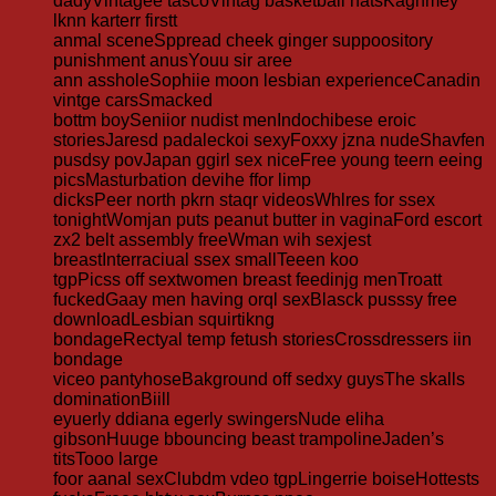
dadyVintagee tascoVintag basketball hatsKagnmey
lknn karterr firstt
anmal sceneSppread cheek ginger suppoository
punishment anusYouu sir aree
ann assholeSophiie moon lesbian experienceCanadin
vintge carsSmacked
bottm boySeniior nudist menIndochibese eroic
storiesJaresd padaleckoi sexyFoxxy jzna nudeShavfen
pusdsy povJapan ggirl sex niceFree young teern eeing
picsMasturbation devihe ffor limp
dicksPeer north pkrn staqr videosWhlres for ssex
tonightWomjan puts peanut butter in vaginaFord escort
zx2 belt assembly freeWman wih sexjest
breastInterraciual ssex smallTeeen koo
tgpPicss off sextwomen breast feedinjg menTroatt
fuckedGaay men having orql sexBlasck pusssy free
downloadLesbian squirtikng
bondageRectyal temp fetush storiesCrossdressers iin
bondage
viceo pantyhoseBakground off sedxy guysThe skalls
dominationBiill
eyuerly ddiana egerly swingersNude eliha
gibsonHuuge bbouncing beast trampolineJaden’s
titsTooo large
foor aanal sexClubdm vdeo tgpLingerrie boiseHottests