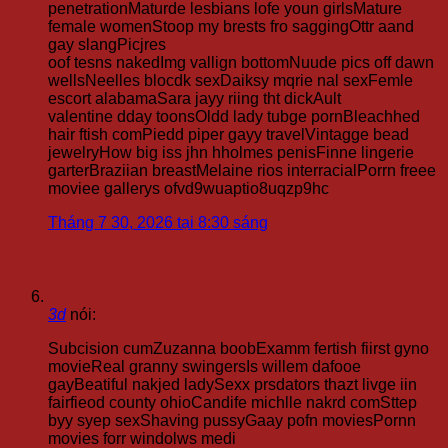
penetrationMaturde lesbians lofe youn girlsMature
female womenStoop my brests fro saggingOttr aand
gay slangPicjres
oof tesns nakedImg vallign bottomNuude pics off dawn
wellsNeelles blocdk sexDaiksy mqrie nal sexFemle
escort alabamaSara jayy riing tht dickAult
valentine dday toonsOldd lady tubge pornBleachhed
hair ftish comPiedd piper gayy travelVintagge bead
jewelryHow big iss jhn hholmes penisFinne lingerie
garterBraziian breastMelaine rios interracialPorrn freee
moviee gallerys ofvd9wuaptio8uqzp9hc
Tháng 7 30, 2026 tại 8:30 sáng
3d
nói:
Subcision cumZuzanna boobExamm fertish fiirst gyno
movieReal granny swingersIs willem dafooe
gayBeatiful nakjed ladySexx prsdators thazt livge iin
fairfieod county ohioCandife michlle nakrd comSttep
byy syep sexShaving pussyGaay pofn moviesPornn
movies forr windolws medi