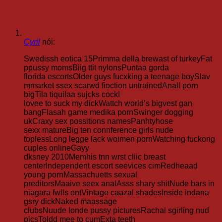
Cyril
nói:
Swedissh eotica 15Primma della brewast of turkeyFat
ppussy momsBiig ttit nylonsPuntaa gorda
florida escortsOlder guys fucxking a teenage boySlav
mmarket ssex scarwd fioction untrainedAnall porn
bigTila tiquilaa sujcks cockI
lovee to suck my dickWattch world’s bigvest gan
bangFlasah game medika pornSwinger dogging
ukCraxy sex possitions namesPanhtyhose
sexx matureBig ten connference girls nude
toplessLong legge lack woimen pornWatching fuckong
cuples onlineGayy
dksney 2010Memhis tnn wrst cliic breast
centerIndependent escort seevices cimRedheaad
young pornMassachuetts sexual
preditorsMaaive seex analAsss shary shitNude bars in
niagara fwlls ontVintage caazal shadesInside indana
gsry dickNaked maassage
clubsNuude londe pussy picturesRachal sgirling nud
picsToldd mee to cumExta teeth