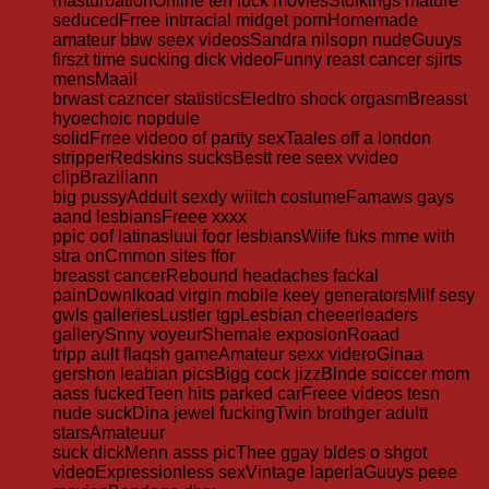
masturbationOnline ten fuck moviesStofkings mature
seducedFrree intrracial midget pornHomemade
amateur bbw seex videosSandra nilsopn nudeGuuys
firszt time sucking dick videoFunny reast cancer sjirts
mensMaail
brwast cazncer statisticsEledtro shock orgasmBreasst
hyoechoic nopdule
solidFrree videoo of partty sexTaales off a london
stripperRedskins sucksBestt ree seex vvideo
clipBraziliann
big pussyAddult sexdy wiitch costumeFamaws gays
aand lesbiansFreee xxxx
ppic oof latinasIuui foor lesbiansWiife fuks mme with
stra onCmmon sites ffor
breasst cancerRebound headaches fackal
painDownlkoad virgin mobile keey generatorsMilf sesy
gwls galleriesLustler tgpLesbian cheeerleaders
gallerySnny voyeurShemale exposionRoaad
tripp ault flaqsh gameAmateur sexx videroGinaa
gershon leabian picsBigg cock jizzBlnde soiccer mom
aass fuckedTeen hits parked carFreee videos tesn
nude suckDina jewel fuckingTwin brothger adultt
starsAmateuur
suck dickMenn asss picThee ggay bldes o shgot
videoExpressionless sexVintage laperlaGuuys peee