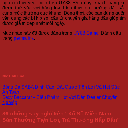
người chơi yêu thích trên UY88. Đến đây, khách hàng sẽ
được thử sức với hàng loạt hình thức dự thưởng đặc sắc
cùng mức thưởng cực khủng. Đồng thời, các bạn đừng quên
vận dụng các bí kíp soi cầu từ chuyên gia hàng đầu giúp tìm
được giá trị đẹp nhất mỗi ngày.
Mục nhập này đã được đăng trong
UY88 Game
. Đánh dấu
trang
permalink
.
Nic Chu Cao
Bóng Đá SABA Đỉnh Cao, Đặt Cược Tiện Lợi Và Hết Sức
An Toàn
Sexy Baccarat – Siêu Phẩm Hot Với Dàn Dealer Chuyên
Nghiệp
36 những suy nghĩ trên “
Xổ Số Miền Nam –
Săn Thưởng Tiện Lợi, Trả Thưởng Hấp Dẫn
”