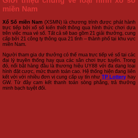
Giới thiệu chung về loại hình xổ số
miền Nam
Xổ Số miền Nam
(XSMN) là chương trình được phát hành
trực tiếp bởi xổ số kiến thiết thông qua hình thức chơi dựa
trên việc mua vé số. Tất cả sẽ bao gồm 21 giải thưởng, cung
cấp bởi 21 công ty thông qua 21 tỉnh – thành phố tại khu vực
miền Nam.
Người tham gia dự thưởng có thể mua trực tiếp vé số tại các
đại lý truyền thống hay qua các sân chơi trực tuyến. Trong
đó, nổi bật hàng đầu là thương hiệu UY88 với đa dạng loại
hình đặt cược, mức thanh toán cao. Hệ thống hiện đang liên
kết với với nhiều đơn vị cung cấp uy tín như
TP Lottery
hay
GW. Từ đây cam kết thanh toán sòng phẳng, trả thưởng
minh bạch tuyệt đối.