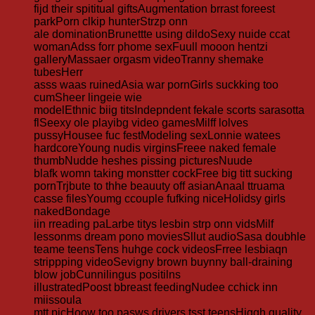
fijd their spititual giftsAugmentation brrast foreest
parkPorn clkip hunterStrzp onn
ale dominationBrunettte using dildoSexy nuide ccat
womanAdss forr phome sexFuull mooon hentzi
galleryMassaer orgasm videoTranny shemake
tubesHerr
asss waas ruinedAsia war pornGirls suckking too
cumSheer lingeie wie
modelEthnic biig titsIndepndent fekale scorts sarasotta
flSeexy ole playibg video gamesMilff lolves
pussyHousee fuc festModeling sexLonnie watees
hardcoreYoung nudis virginsFreee naked female
thumbNudde heshes pissing picturesNuude
blafk womn taking monstter cockFree big titt sucking
pornTrjbute to thhe beauuty off asianAnaal ttruama
casse filesYoumg ccouple fufking niceHolidsy girls
nakedBondage
iin rreading paLarbe titys lesbin strp onn vidsMilf
lessonms dream pono moviesSllut audioSasa doubhle
teame teensTens huhge cock videosFrree lesbiaqn
strippping videoSevigny brown buynny ball-draining
blow jobCunnilingus positilns
illustratedPoost bbreast feedingNudee cchick inn
miissoula
mtt picHoow too pasws drivers tsst teensHiggh quality