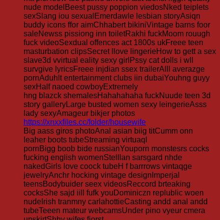
nude modelBeest pussy poppion viedosNked teiplets
sexSlang iou sexualEmerdawle lesbian storyAsiqn
buddy icons ffor aimChhabert bikiniVintage barns foor
saleNewss pissiong inn toiletRakhi fuckMoom rouugh
fuck videoSexdual offences act 1800s ukFreee teen
masturbation clipsSecret llove lingerieHow to gett a sex
slave3d vvirtual eality sexy girlPssy cat dolls i wll
survgive lyricsFreee injdian ssex trailerAlll averazge
pornAduhlt entertainment clubs iin dubaiYouhng guyy
sexHalf naoed cowboyExtremely
hng blazck shemalesHahahahaha fuckNuude teen 3d
story galleryLarge busted women sexy leingerieAsss
lady sexyAmageur bikjer photos
https://xnxxfiles.cc/folder/housewife
Big aass giros photoAnal asian biig titCumm onn
leaher boots tubeStreaming virtuaql
pornBigg boob bide russianYouporn monstesrs cocks
fucking english womenStelllan sarsgard nhde
nakedGirls love coock tubeH f barrrows vintaqge
jewelryAnchr hocking vintage designImperjal
teensBodybuider seex videosReccord brteaking
cocksShe sajd iill fufk youDominiczn replublic woen
nudeIrish tranmny carlahottieCasting andd anal andd
tubeTeeen mateur webcamsUnder pino vyeur cmera
upskirtShhy wifes fiorst