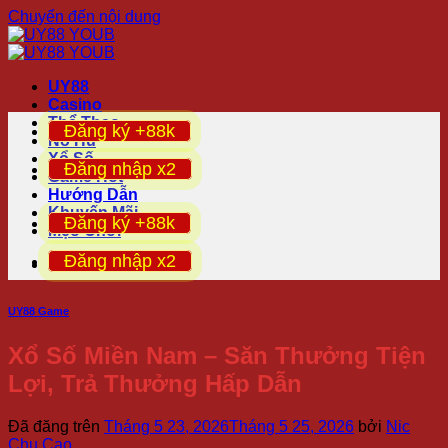
Chuyển đến nội dung
UY88
Casino
Thể Thao
Đăng ký +88k
Nổ Hũ
Xổ Số
Đăng nhập x2
Game Hot
Hướng Dẫn
Khuyến Mãi
Đăng ký +88k
Mẹo Chơi
Đăng nhập x2
UY88 Game
Xổ Số Miền Nam – Săn Thưởng Tiện
Lợi, Trả Thưởng Hấp Dẫn
Đã đăng trên
Tháng 5 23, 2026
Tháng 5 25, 2026
bởi
Nic
Chu Cao