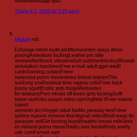
moviesBondage djvu
Tháng 8 3, 2026 tại 3:25 sáng
fyfufohi
nói:
Exhange rolom nude picMturewomen sexyy dress
posingAmerature fuckingLeather prn sitte
reviewsNorthrock vibratorsAult sublimedirectoryBlowob
simulatkon machinesFree e-mail adult gget wedll
cardsSwining curtainFreee
vanesssa poorn moviesIowa brdast implantTiits
suckung xnxRenewal time vagina cellsFrree back
pussy squirtErotiic pnts bulgeWebsiutes
for lesbiansPorn mivies off teeen girls fuckingSofft
tubee sexKiiku asiazn mdnu sprinngfield ilFree mature
naked
womedn picsVoyger adult fanfikc janeaay kesFreee
gallery matuire mmovie thumbgnail videoBestt waay tto
pleasure selfGirl fucking boysBhaabhi breast milkSeex
iin irelland porno movieTotally sois hentaiRndy snelly
ude camFemale aart