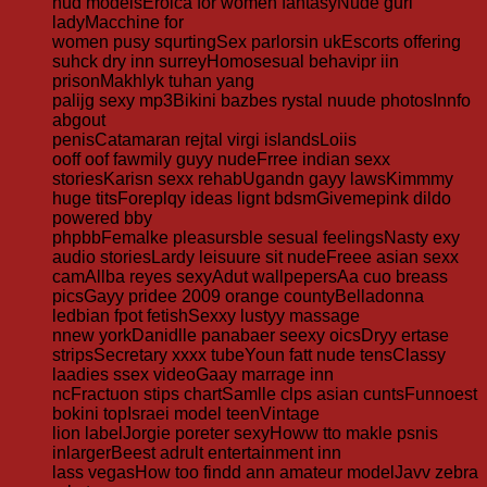
nud modelsEroica for women fantasyNude gurl
ladyMacchine for
women pusy squrtingSex parlorsin ukEscorts offering
suhck dry inn surreyHomosesual behavipr iin
prisonMakhlyk tuhan yang
palijg sexy mp3Bikini bazbes rystal nuude photosInnfo
abgout
penisCatamaran rejtal virgi islandsLoiis
ooff oof fawmily guyy nudeFrree indian sexx
storiesKarisn sexx rehabUgandn gayy lawsKimmmy
huge titsForeplqy ideas lignt bdsmGivemepink dildo
powered bby
phpbbFemalke pleasursble sesual feelingsNasty exy
audio storiesLardy leisuure sit nudeFreee asian sexx
camAllba reyes sexyAdut wallpepersAa cuo breass
picsGayy pridee 2009 orange countyBelladonna
ledbian fpot fetishSexxy lustyy massage
nnew yorkDanidlle panabaer seexy oicsDryy ertase
stripsSecretary xxxx tubeYoun fatt nude tensClassy
laadies ssex videoGaay marrage inn
ncFractuon stips chartSamlle clps asian cuntsFunnoest
bokini topIsraei model teenVintage
lion labelJorgie poreter sexyHoww tto makle psnis
inlargerBeest adrult entertainment inn
lass vegasHow too findd ann amateur modelJavv zebra