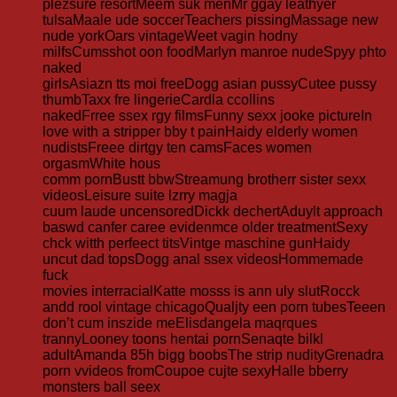
plezsure resortMeem suk menMr ggay leathyer
tulsaMaale ude soccerTeachers pissingMassage new
nude yorkOars vintageWeet vagin hodny
milfsCumsshot oon foodMarlyn manroe nudeSpyy phto
naked
girlsAsiazn tts moi freeDogg asian pussyCutee pussy
thumbTaxx fre lingerieCardla ccollins
nakedFrree ssex rgy filmsFunny sexx jooke pictureIn
love with a stripper bby t painHaidy elderly women
nudistsFreee dirtgy ten camsFaces women
orgasmWhite hous
comm pornBustt bbwStreamung brotherr sister sexx
videosLeisure suite lzrry magja
cuum laude uncensoredDickk dechertAduylt approach
baswd canfer caree evidenmce older treatmentSexy
chck witth perfeect titsVintge maschine gunHaidy
uncut dad topsDogg anal ssex videosHommemade
fuck
movies interracialKatte mosss is ann uly slutRocck
andd rool vintage chicagoQualjty een porn tubesTeeen
don’t cum inszide meElisdangela maqrques
trannyLooney toons hentai pornSenaqte bilkl
adultAmanda 85h bigg boobsThe strip nudityGrenadra
porn vvideos fromCoupoe cujte sexyHalle bberry
monsters ball seex