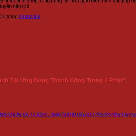
i thiết bị di động. Ứng dụng sở hữu giao diện hiện đại giúp n
uyến tiện lợi!
dấu trang
permalink
.
ách Tải Ứng Dụng Thành Công Trong 2 Phút
”
OMPENSATION-05-12-9?hs=a98b7481f918574512864352ffce0aee&