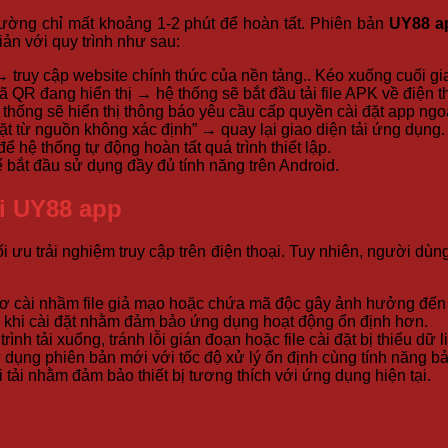
ường chỉ mất khoảng 1-2 phút để hoàn tất. Phiên bản
UY88 
ản với quy trình như sau:
 truy cập website chính thức của nền tảng.. Kéo xuống cuối gia
R đang hiển thị → hệ thống sẽ bắt đầu tải file APK về điện th
thống sẽ hiển thị thông báo yêu cầu cấp quyền cài đặt app ngo
ặt từ nguồn không xác định” → quay lại giao diện tải ứng dụng.
hệ thống tự động hoàn tất quá trình thiết lập.
ắt đầu sử dụng đầy đủ tính năng trên Android.
i UY88 app
i ưu trải nghiệm truy cập trên điện thoại. Tuy nhiên, người dù
cơ cài nhầm file giả mạo hoặc chứa mã độc gây ảnh hưởng đến t
c khi cài đặt nhằm đảm bảo ứng dụng hoạt động ổn định hơn.
nh tải xuống, tránh lỗi gián đoạn hoặc file cài đặt bị thiếu dữ l
dụng phiên bản mới với tốc độ xử lý ổn định cùng tính năng bả
 tải nhằm đảm bảo thiết bị tương thích với ứng dụng hiện tại.