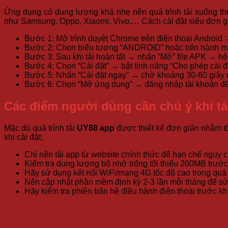
Ứng dụng có dung lượng khá nhẹ nên quá trình tải xuống th
như Samsung, Oppo, Xiaomi, Vivo,… Cách cài đặt siêu đơn gi
Bước 1: Mở trình duyệt Chrome trên điện thoại Android →
Bước 2: Chọn biểu tượng “ANDROID” hoặc tiến hành mã Q
Bước 3: Sau khi tải hoàn tất → nhấn “Mở” file APK → hệ 
Bước 4: Chọn “Cài đặt” → bật tính năng “Cho phép cài đ
Bước 5: Nhấn “Cài đặt ngay” → chờ khoảng 30-60 giây để 
Bước 6: Chọn “Mở ứng dụng” → đăng nhập tài khoản để b
Các điểm người dùng cần chú ý khi tả
Mặc dù quá trình tải
UY88 app
được thiết kế đơn giản nhằm tố
khi cài đặt:
Chỉ nên tải app từ website chính thức để hạn chế nguy 
Kiểm tra dung lượng bộ nhớ trống tối thiểu 200MB trướ
Hãy sử dụng kết nối WiFi/mạng 4G tốc độ cao trong quá trì
Nên cập nhật phần mềm định kỳ 2-3 lần mỗi tháng để sử 
Hãy kiểm tra phiên bản hệ điều hành điện thoại trước khi