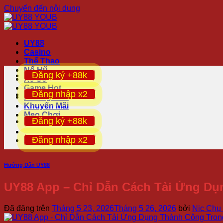
Chuyển đến nội dung
UY88
Casino
Thể Thao
Nổ Hũ
Đăng ký +88k
Xổ Số
Game Hot
Đăng nhập x2
Hướng Dẫn
Khuyến Mãi
Mẹo Chơi
Đăng ký +88k
Đăng nhập x2
Hướng Dẫn UY88
UY88 App – Chỉ Dẫn Cách Tải Ứng Dụ
Đã đăng trên
Tháng 5 23, 2026
Tháng 5 26, 2026
bởi
Nic Chu