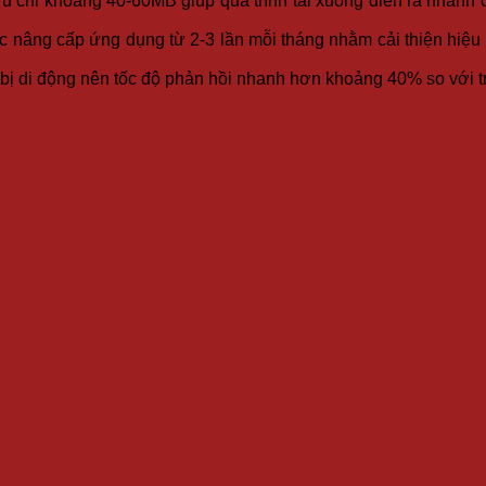
chỉ khoảng 40-60MB giúp quá trình tải xuống diễn ra nhanh ch
 nâng cấp ứng dụng từ 2-3 lần mỗi tháng nhằm cải thiện hiệu su
iết bị di động nên tốc độ phản hồi nhanh hơn khoảng 40% so với