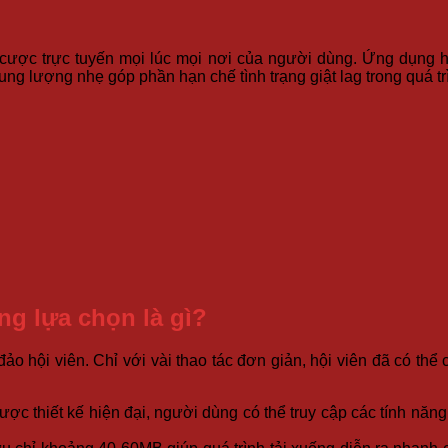
cược trực tuyến mọi lúc mọi nơi của người dùng. Ứng dụng hỗ
g lượng nhẹ góp phần hạn chế tình trạng giật lag trong quá tr
g lựa chọn là gì?
o hội viên. Chỉ với vài thao tác đơn giản, hội viên đã có thể
ợc thiết kế hiện đại, người dùng có thể truy cập các tính năng 