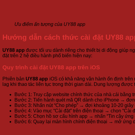
Ưu điểm ấn tượng của UY88 app
Hướng dẫn cách thức cài đặt UY88 app
UY88 app
được tối ưu dành riêng cho thiết bị di động giúp n
đặt trên 2 hệ điều hành phổ biến hiện nay:
Quy trình cài đặt UY88 app trên iOS
Phiên bản
UY88 app
iOS có khả năng vận hành ổn định trên n
lag khi thao tác liên tục trong thời gian dài. Dung lượng đượ
Bước 1: Truy cập website chính thức của nhà cái bằng trì
Bước 2: Tiến hành quét mã QR dành cho iPhone → đơn vị
Bước 3: Nhấn nút “Cho phép” → đợi khoảng 10-20 giây để
Bước 4: Vào mục “Cài đặt” trên điện thoại → chọn “Cài 
Bước 5: Chọn hồ sơ cấu hình app → nhấn “Tin cậy ứng 
Bước 6: Quay lại màn hình chính điện thoại → mở ứng d