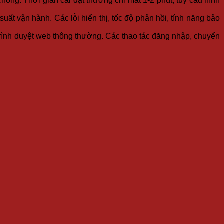
óng. Thời gian cài đặt thường chỉ mất 1-2 phút, tùy cấu hình
ất vận hành. Các lỗi hiển thị, tốc độ phản hồi, tính năng bảo
 trình duyệt web thông thường. Các thao tác đăng nhập, chuyển