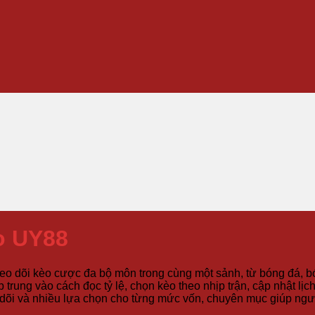
o UY88
 dõi kèo cược đa bộ môn trong cùng một sảnh, từ bóng đá, bóng
ập trung vào cách đọc tỷ lệ, chọn kèo theo nhịp trận, cập nhật 
o dõi và nhiều lựa chọn cho từng mức vốn, chuyên mục giúp ngư