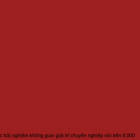
rải nghiệm không gian giải trí chuyên nghiệp với trên 8.000