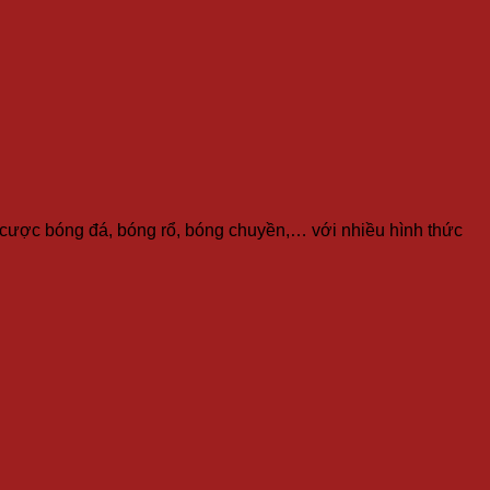
 cược bóng đá, bóng rổ, bóng chuyền,… với nhiều hình thức