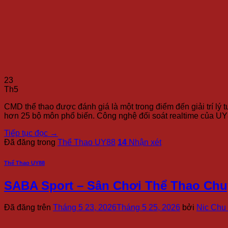
23
Th5
CMD thể thao được đánh giá là một trong điểm đến giải trí lý
hơn 25 bộ môn phổ biến. Công nghệ đối soát realtime của UY
Tiếp tục đọc
→
Đã đăng trong
Thể Thao UY88
14
Nhận xét
Thể Thao UY88
SABA Sport – Sân Chơi Thể Thao Chu
Đã đăng trên
Tháng 5 23, 2026
Tháng 5 25, 2026
bởi
Nic Chu