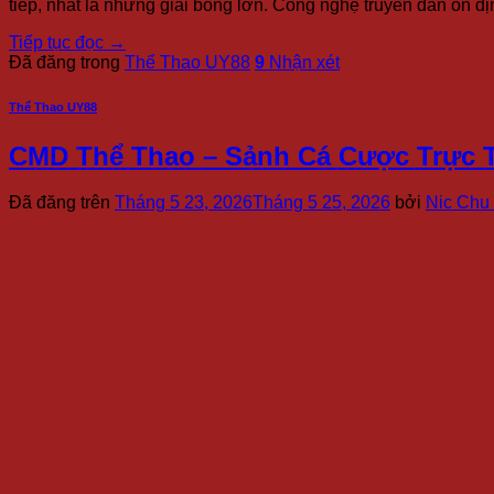
tiếp, nhất là những giải bóng lớn. Công nghệ truyền dẫn ổn đị
Tiếp tục đọc
→
Đã đăng trong
Thể Thao UY88
9
Nhận xét
Thể Thao UY88
CMD Thể Thao – Sảnh Cá Cược Trực T
Đã đăng trên
Tháng 5 23, 2026
Tháng 5 25, 2026
bởi
Nic Chu