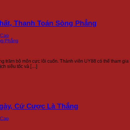
hất, Thanh Toán Sòng Phẳng
 Cao
ng trăm bộ môn cực lôi cuốn. Thành viên UY88 có thể tham gia
ịch siêu tốc và […]
gày, Cứ Cược Là Thắng
 Cao