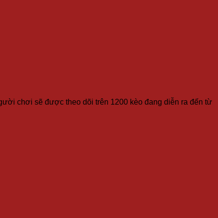
người chơi sẽ được theo dõi trên 1200 kèo đang diễn ra đến từ