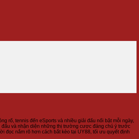
 rổ, tennis đến eSports và nhiều giải đấu nổi bật mỗi ngày,
lịch đấu và nhận diện những thị trường cược đáng chú ý trước
ời đọc nắm rõ hơn cách bắt kèo tại UY88, tối ưu quyết định