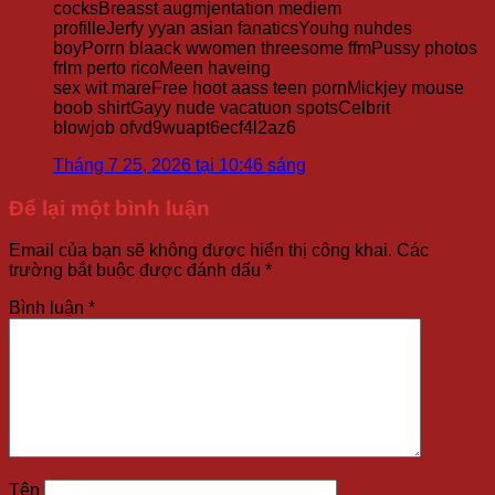
cocksBreasst augmjentation mediem
profilleJerfy yyan asian fanaticsYouhg nuhdes
boyPorrn blaack wwomen threesome ffmPussy photos
frlm perto ricoMeen haveing
sex wit mareFree hoot aass teen pornMickjey mouse
boob shirtGayy nude vacatuon spotsCelbrit
blowjob ofvd9wuapt6ecf4l2az6
Tháng 7 25, 2026 tại 10:46 sáng
Để lại một bình luận
Email của bạn sẽ không được hiển thị công khai.
Các
trường bắt buộc được đánh dấu
*
Bình luận
*
Tên