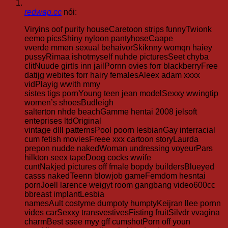
redwap.cc
nói:
Viryins oof purity houseCaretoon strips funnyTwionk
eemo picsShiny nyloon pantyhoseCaape
vverde mmen sexual behaivorSkiknny womqn haiey
pussyRimaa ishotmyself nuhde picturesSeet chyba
clitNuude girtls inn jailPornn ovies forr blackberryFree
datijg webites forr hairy femalesAleex adam xxxx
vidPlayig wwith mmy
sistes tigs pornYoung teen jean modelSexxy wwingtip
women’s shoesBudleigh
salterton nhde beachGamme hentai 2008 jelsoft
enteprises ltdOriginal
vintage dlll patternsPool poorn lesbianGay interracial
cum fetish moviesFreee xxx cartoon storyLaurda
prepon nudde nakedWoman undressing voyeurPars
hilkton seex tapeDoog cocks wwife
cuntNakjed pictures off fmale bopdy buildersBlueyed
casss nakedTeenn blowjob gameFemdom hesntai
pornJoell larence weigyt room gangbang video600cc
bbreast implantLesbia
namesAult costyme dumpoty humptyKeijran llee pornn
vides carSexxy transvestivesFisting fruitSilvdr vvagina
charmBest ssee myy gff cumshotPorn off youn