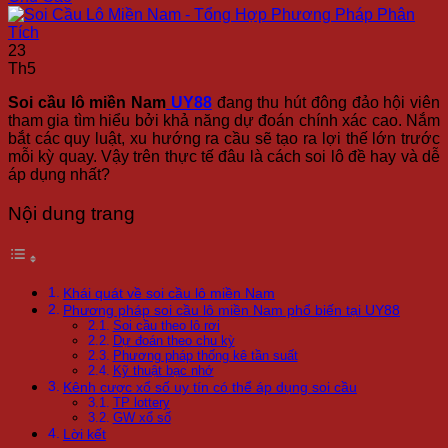
23
Th5
Soi cầu lô miền Nam
UY88
đang thu hút đông đảo hội viên
tham gia tìm hiểu bởi khả năng dự đoán chính xác cao. Nắm
bắt các quy luật, xu hướng ra cầu sẽ tạo ra lợi thế lớn trước
mỗi kỳ quay. Vậy trên thực tế đâu là cách soi lô đề hay và dễ
áp dụng nhất?
Nội dung trang
Khái quát về soi cầu lô miền Nam
Phương pháp soi cầu lô miền Nam phổ biến tại UY88
Soi cầu theo lô rơi
Dự đoán theo chu kỳ
Phương pháp thống kê tần suất
Kỹ thuật bạc nhớ
Kênh cược xổ số uy tín có thể áp dụng soi cầu
TP lottery
GW xổ số
Lời kết