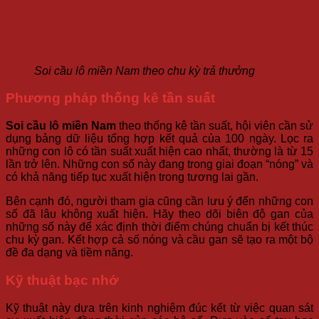
Soi cầu lô miền Nam theo chu kỳ trả thưởng
Phương pháp thống kê tần suất
Soi cầu lô miền Nam
theo thống kê tần suất, hội viên cần sử
dụng bảng dữ liệu tổng hợp kết quả của 100 ngày. Lọc ra
những con lô có tần suất xuất hiện cao nhất, thường là từ 15
lần trở lên. Những con số này đang trong giai đoạn “nóng” và
có khả năng tiếp tục xuất hiện trong tương lai gần.
Bên cạnh đó, người tham gia cũng cần lưu ý đến những con
số đã lâu không xuất hiện. Hãy theo dõi biên độ gan của
những số này để xác định thời điểm chúng chuẩn bị kết thúc
chu kỳ gan. Kết hợp cả số nóng và cầu gan sẽ tạo ra một bộ
đề đa dạng và tiềm năng.
Kỹ thuật bạc nhớ
Kỹ thuật này dựa trên kinh nghiệm đúc kết từ việc quan sát