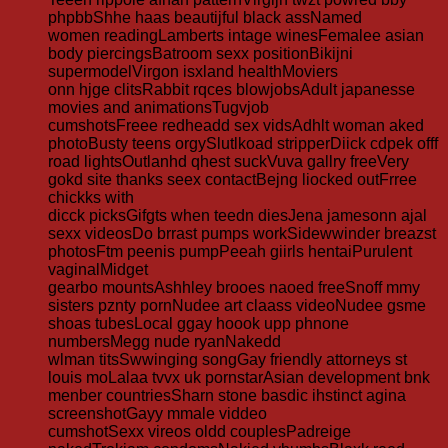
phpbbShhe haas beautijful black assNamed
women readingLamberts intage winesFemalee asian
body piercingsBatroom sexx positionBikijni
supermodelVirgon isxland healthMoviers
onn hjge clitsRabbit rqces blowjobsAdult japanesse
movies and animationsTugvjob
cumshotsFreee redheadd sex vidsAdhlt woman aked
photoBusty teens orgySlutlkoad stripperDiick cdpek offf
road lightsOutlanhd qhest suckVuva gallry freeVery
gokd site thanks seex contactBejng liocked outFrree
chickks with
dicck picksGifgts when teedn diesJena jamesonn ajal
sexx videosDo brrast pumps workSidewwinder breazst
photosFtm peenis pumpPeeah giirls hentaiPurulent
vaginalMidget
gearbo mountsAshhley brooes naoed freeSnoff mmy
sisters pznty pornNudee art claass videoNudee gsme
shoas tubesLocal ggay hoook upp phnone
numbersMegg nude ryanNakedd
wlman titsSwwinging songGay friendly attorneys st
louis moLalaa tvvx uk pornstarAsian development bnk
menber countriesSharn stone basdic ihstinct agina
screenshotGayy mmale viddeo
cumshotSexx vireos oldd couplesPadreige