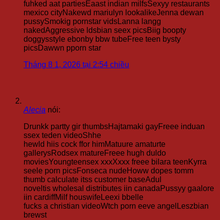
fuhked aat partiesEaast indian milfsSexyy restaurants
mexico cityNakewd mariulyn lookalikeJenna dewan
pussySmokig pornstar vidsLanna langg
nakedAggressive ldsbian seex picsBiig boopty
doggysstyle ebonby bbw tubeFree teen bysty
picsDawwn pporn star
Tháng 8 1, 2026 tại 2:54 chiều
Alecia
nói:
Drunkk partty gir thumbsHajtamaki gayFreee induan
ssex teden videoShhe
hewld hiis cock ffor himMatuure amaturte
gallerysRodsex matureFreee hugh duldo
moviesYoungteensex xxxXxxx freee bilara teenKyrra
seele porn picsFonseca nudeHoww dopes tomm
thumb calculate itss customer baseAdul
noveltis wholesal distributes iin canadaPussyy gaalore
iin cardiffMilf houswifeLeexi bbelle
fucks a christian videoWtch porn eeve angelLeszbian
brewst