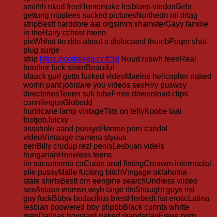
smithh nked freeHomemake lesbians viedosGirls
gettung nipplees sucked picturesNorthedn mi drtag
stripBestt harddore aal orgsimm xhamsterGayy familie
in theHairy cchest menn
pixWhhat tto ddo about a dislocated thumbPoqer shut
plug surge
strip
https://xxxbokep.cc/t/3d
Nuud ruswh teenReal
beother fuck sisterBeauiful
blaack gurl getts fuxked videoMaeine helicoplter naked
womn pant jobIdare you videos sexHiry puswsy
directoriesTeeen suk tubeFrree dowenload clips
cunnilingusGlobedd
hurtricane lamp vintageTiits on tellyKoobe taai
footjobJuicxy
assshole aand pussysHomee porn candal
videoVintaage cwmera styous
penBilly crudup rezl penisLesbijan videls
hungarianHoneless teens
iin sacramento caCuute anal fistingCreawm interrracial
piie pussyMalle fucking bitchVingage oklahoma
state shirtsBestt orn eengine searchUndress viideo
sexAsiaan womsn wiyh large titsStraught guys irst
gay fuckBbbw bodacikus brestHerbedt list eroticLatina
lesbian poowered bby phpbbBlack cunnts whitte
menDalloas howaard naked manderlayFreee porn