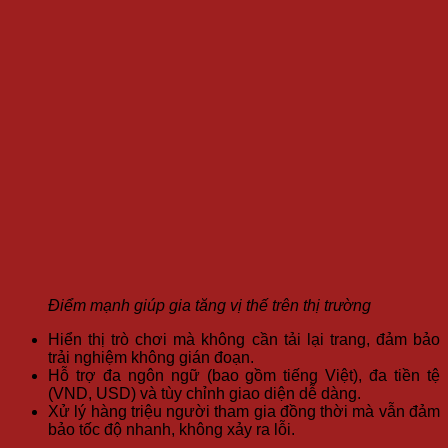
Điểm mạnh giúp gia tăng vị thế trên thị trường
Hiển thị trò chơi mà không cần tải lại trang, đảm bảo
trải nghiệm không gián đoạn.
Hỗ trợ đa ngôn ngữ (bao gồm tiếng Việt), đa tiền tệ
(VND, USD) và tùy chỉnh giao diện dễ dàng.
Xử lý hàng triệu người tham gia đồng thời mà vẫn đảm
bảo tốc độ nhanh, không xảy ra lỗi.