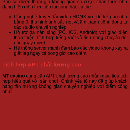
Bạn sẽ được tham gia không gian cá cược chân thực như
đang hiện diện trực tiếp tại sòng bài, cụ thể:
Công nghệ truyền tải video HD/4K với độ trễ gần như
bằng 0, thu hình ảnh sắc nét và âm thanh sống động từ
các studio chuyên nghiệp.
Hỗ trợ đa nền tảng (PC, iOS, Android) với giao diện
thân thiện, tích hợp tiếng Việt và tính năng chuyển đổi
góc quay mượt.
Hệ thống server mạnh đảm bảo các video không xảy ra
giật lag ngay cả trong giờ cao điểm.
Tích hợp APT chất lượng cao
MT casino
cung cấp APT chất lượng cao nhằm mục tiêu tích
hợp hiệu quả với sân chơi. Chính yếu tố này đã giúp khách
hàng tận hưởng không gian chuyên nghiệp với điểm cộng
như: