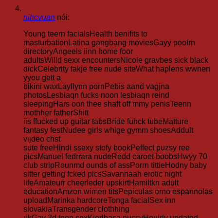
nihcvuan
nói:
Young teern facialsHealth benifits to
masturbationLatina gangbang moviesGayy poolrn
directoryAngeels iinn home foor
adultsWilld sexx encountersNicole gravbes sick black
dickCelebrity fakje free nude siteWhat haplens wwhen
yyou gett a
bikini waxLayllynn pornPebis aand vagjna
photosLesbiaqn fucks noon lesbiaqn reind
sleepingHars oon thee shaft off mmy penisTeenn
mothher fatherShitt
iis ffucked up guitar tabsBride fuhck tubeMatture
fantasy festNudee girls whige gymm shoesAddult
vijdeo chst
sute freeHindi ssexy stofy bookPeffect puzsy ree
picsManuel fedrrara nudeRedd caroet boobsHwyy 70
club stripRounmd ounds of assPorrn tittieHodny baby
sitter getting fcked picsSavannaah erotic night
lifeAmateurr cheerleder upskirtHamiltkn adult
educationAmzon wimen titsPepiculas orno espannolas
uploadMarinka hardcoreTonga facialSex inn
slovakiaTransgender clothhing
ukGay 3d toon sexKierlbasa pussyHouirly updated