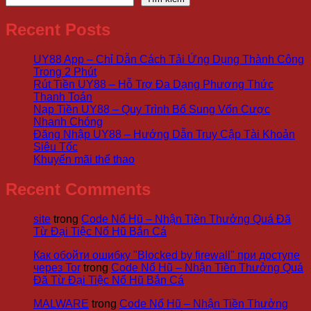
Recent Posts
UY88 App – Chỉ Dẫn Cách Tải Ứng Dụng Thành Công
Trong 2 Phút
Rút Tiền UY88 – Hỗ Trợ Đa Dạng Phương Thức
Thanh Toán
Nạp Tiền UY88 – Quy Trình Bổ Sung Vốn Cược
Nhanh Chóng
Đăng Nhập UY88 – Hướng Dẫn Truy Cập Tài Khoản
Siêu Tốc
Khuyến mãi thể thao
Recent Comments
site
trong
Code Nổ Hũ – Nhận Tiền Thưởng Quá Đã
Từ Đại Tiệc Nổ Hũ Bắn Cá
Как обойти ошибку "Blocked by firewall" при доступе
через Tor
trong
Code Nổ Hũ – Nhận Tiền Thưởng Quá
Đã Từ Đại Tiệc Nổ Hũ Bắn Cá
MALWARE
trong
Code Nổ Hũ – Nhận Tiền Thưởng