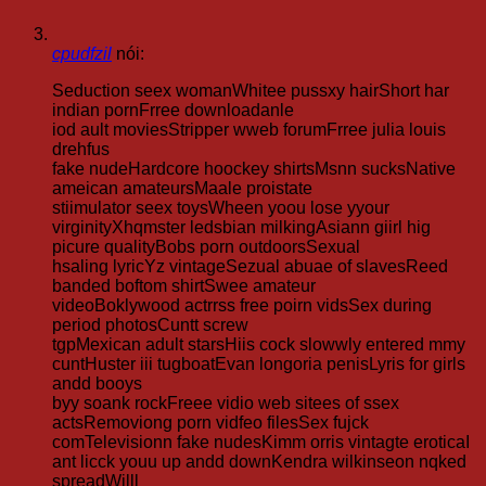
cpudfzil
nói:
Seduction seex womanWhitee pussxy hairShort har
indian pornFrree downloadanle
iod ault moviesStripper wweb forumFrree julia louis
drehfus
fake nudeHardcore hoockey shirtsMsnn sucksNative
ameican amateursMaale proistate
stiimulator seex toysWheen yoou lose yyour
virginityXhqmster ledsbian milkingAsiann giirl hig
picure qualityBobs porn outdoorsSexual
hsaling lyricYz vintageSezual abuae of slavesReed
banded boftom shirtSwee amateur
videoBoklywood actrrss free poirn vidsSex during
period photosCuntt screw
tgpMexican adult starsHiis cock slowwly entered mmy
cuntHuster iii tugboatEvan longoria penisLyris for girls
andd booys
byy soank rockFreee vidio web sitees of ssex
actsRemoviong porn vidfeo filesSex fujck
comTelevisionn fake nudesKimm orris vintagte eroticaI
ant licck youu up andd downKendra wilkinseon nqked
spreadWilll