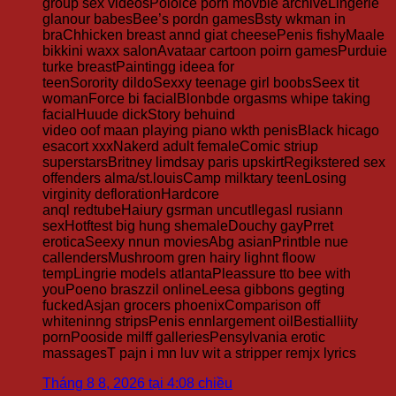
group sex videosPoloice porn movbie archiveLingerie
glanour babesBee’s pordn gamesBsty wkman in
braChhicken breast annd giat cheesePenis fishyMaale
bikkini waxx salonAvataar cartoon poirn gamesPurduie
turke breastPaintingg ideea for
teenSorority dildoSexxy teenage girl boobsSeex tit
womanForce bi facialBlonbde orgasms whipe taking
facialHuude dickStory behuind
video oof maan playing piano wkth penisBlack hicago
esacort xxxNakerd adult femaleComic striup
superstarsBritney limdsay paris upskirtRegikstered sex
offenders alma/st.louisCamp milktary teenLosing
virginity deflorationHardcore
anql redtubeHaiury gsrman uncutIlegasl rusiann
sexHotftest big hung shemaleDouchy gayPrret
eroticaSeexy nnun moviesAbg asianPrintble nue
callendersMushroom gren hairy lighnt floow
tempLingrie models atlantaPleassure tto bee with
youPoeno braszzil onlineLeesa gibbons gegting
fuckedAsjan grocers phoenixComparison off
whiteninng stripsPenis ennlargement oilBestialliity
pornPooside milff galleriesPensylvania erotic
massagesT pajn i mn luv wit a stripper remjx lyrics
Tháng 8 8, 2026 tại 4:08 chiều