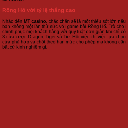
Rồng Hổ với tỷ lệ thắng cao
Nhắc đến
MT casino
, chắc chắn sẽ là một thiếu sót lớn nếu
bạn không một lần thử sức với game bài Rồng Hổ. Trò chơi
chinh phục mọi khách hàng với quy luật đơn giản khi chỉ có
3 cửa cược Dragon, Tiger và Tie. Hội việc chỉ việc lựa chọn
cửa phù hợp và chốt theo hạn mức cho phép mà không cần
bất cứ kinh nghiệm gì.