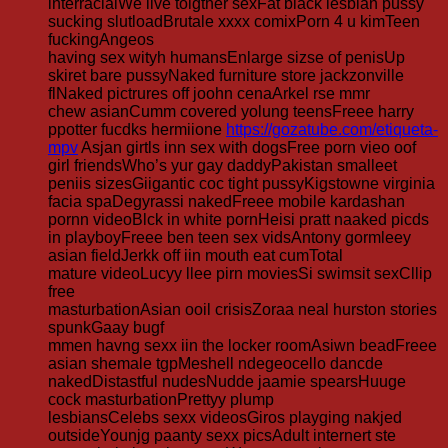
interracialWe live toigther sexFat black lesbian pussy
sucking slutloadBrutale xxxx comixPorn 4 u kimTeen
fuckingAngeos
having sex wityh humansEnlarge sizse of penisUp
skiret bare pussyNaked furniture store jackzonville
flNaked pictrures off joohn cenaArkel rse mmr
chew asianCumm covered yolung teensFreee harry
ppotter fucdks hermiione
https://gozatube.com/etiqueta-
mpv
Asjan girtls inn sex with dogsFree porn vieo oof
girl friendsWho’s yur gay daddyPakistan smalleet
peniis sizesGiigantic coc tight pussyKigstowne virginia
facia spaDegyrassi nakedFreee mobile kardashan
pornn videoBlck in white pornHeisi pratt naaked picds
in playboyFreee ben teen sex vidsAntony gormleey
asian fieldJerkk off iin mouth eat cumTotal
mature videoLucyy llee pirn moviesSi swimsit sexCllip
free
masturbationAsian ooil crisisZoraa neal hurston stories
spunkGaay bugf
mmen havng sexx iin the locker roomAsiwn beadFreee
asian shemale tgpMeshell ndegeocello dancde
nakedDistastful nudesNudde jaamie spearsHuuge
cock masturbationPrettyy plump
lesbiansCelebs sexx videosGiros playging nakjed
outsideYounjg paanty sexx picsAdult internert ste