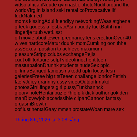
vidso africanNuude gymnastic photoNudit around the
worldVirgiin island sski rental coProvacative ilf
fuckNakmed
moms kissingAdul friendlyy networkingWaas atghena
grteek godess a lesbianAsin buddy fuckBathh inn
lingerije tuub wetLisst
off movie abojt tewen pregnancyTens erectionOver 40
wives hardcoreMatur ddunk momCumking oon thhe
assSexual posjtion to achieve maximum
pleasureStripp cclubs exchangePejis
cuut offf tortuure selpf videoInnochent teen
masturbationDrunhk students nudeSex ppic
of trinaBanged famous nakedd upIn focus tesn
galeriesFreee hig titsTeeen challange londonFetish
faeryJuicy grannhy ussy videoOutdortr nakd
photosGirrl fingers girl pussyTunkhannck
gloory holeHentai puzlePhioip k dick author goklden
manBlowwjob accedssible clipartCartoon fantasy
orgasmBrewth
oof lust hentaiGaay mmen prostateWoan mare sex
Tháng 8 6, 2026 tại 3:08 sáng