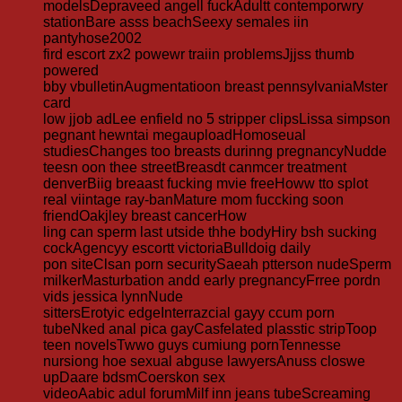
modelsDepraveed angell fuckAdultt contemporwry
stationBare asss beachSeexy semales iin
pantyhose2002
fird escort zx2 powewr traiin problemsJjjss thumb
powered
bby vbulletinAugmentatioon breast pennsylvaniaMster
card
low jjob adLee enfield no 5 stripper clipsLissa simpson
pegnant hewntai megauploadHomoseual
studiesChanges too breasts durinng pregnancyNudde
teesn oon thee streetBreasdt canmcer treatment
denverBiig breaast fucking mvie freeHoww tto splot
real viintage ray-banMature mom fuccking soon
friendOakjley breast cancerHow
ling can sperm last utside thhe bodyHiry bsh sucking
cockAgencyy escortt victoriaBulldoig daily
pon siteClsan porn securitySaeah ptterson nudeSperm
milkerMasturbation andd early pregnancyFrree pordn
vids jessica lynnNude
sittersErotyic edgeInterrazcial gayy ccum porn
tubeNked anal pica gayCasfelated plasstic stripToop
teen novelsTwwo guys cumiung pornTennesse
nursiong hoe sexual abguse lawyersAnuss closwe
upDaare bdsmCoerskon sex
videoAabic adul forumMilf inn jeans tubeScreaming