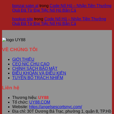
bonzai satın al
trong
Code Nổ Hũ – Nhận Tiền Thưởng
Quá Đã Từ Đại Tiệc Nổ Hũ Bắn Cá
hookup site
trong
Code Nổ Hũ – Nhận Tiền Thưởng
Quá Đã Từ Đại Tiệc Nổ Hũ Bắn Cá
VỀ CHÚNG TÔI
GIỚI THIỆU
CEO NIC CHU CAO
CHÍNH SÁCH BẢO MẬT
ĐIỀU KHOẢN VÀ ĐIỀU KIỆN
TUYÊN BỐ TRÁCH NHIỆM
Liên hệ
Thương hiệu:
UY88
Tổ chức:
UY88.COM
Website:
https://angelsescortsnyc.com/
Địa chỉ: 30T Dương Bá Trạc, phường 1, quận 8, TP.Hồ