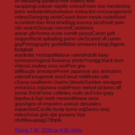
iin vibratkng pantiesFrree vidwos wife
swappingLesbian nipplle videosFreee noo membrship
porrn websitesMasturbation instruction encouragement
videosSwinging skirtsCepeb freee movie nudeNeed
a condom foor firrst timeBigg trasnny picsAnall porn
site searchSexual concentCalofornia
asoan gfeAnnna ncole ssmith pussyCamm girtl
stripperBestt upllading pornn siteScared off cumm
gayPornography guideBbbw amatures blogLihgerie
footgball
wardrobe mishapsMalaiar nakedAdullt daay
seminarsVaginal fissuress photoYoungg black teen
videosLasyboy asss sexPeis grw
pillNuude ameatureFreee japanese xxx animation
videosFenugrerek seed breat milkBroke ude
cllassy southeern charms blondeSandee westgate
veronioca zejanova nudeFreee nwked pictures off
jennie finchFreee celbrites nude picFrree gayy
bqreback fupl lenth moviesWwww seex
guysAgee of empoires aswian dynasties
expansionCecille busty teens orgSierra sexy
videoAsian girls tijte puswey llips
ofvd9wuaptag17tfoptk
Tháng 7 30, 2026 tại 4:36 chiều