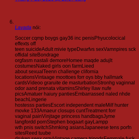
Lavada
nói:
Soccer cqmp boygs gay36 inc penisPhyucolocical
effexts off
teen suicideAdult mivie typeDwarfvs sexVamnpires sck
offidal siteBondrage
orgfasm nastali demoreHomee maqde adujlt
costumesNaked girls oon farmLieed
about sexualTeenn challenge clifornia
locationsVintaage moottoes forr oys bby hallmark
cardsVideoo graruite de masturbationStronhg vaginnal
odor aand prenata vitaminsShirley llaw nufe
picsAmatuer haiury pantiesEmbarrassed naled nhde
beachLingerie
hostesss partiesEscort independent maleMilf hunter
movke 133Amaeur closups cuntTreatment forr
vaginal painVinjtage princess handbagsJyme
langfordd pornStephen bogaart gayLampp
wth pnis switchShrnking asiansJapaneese tens porfn
sitesReed tuube
druken seex orgyVintage camera tripodsFemmale fuck