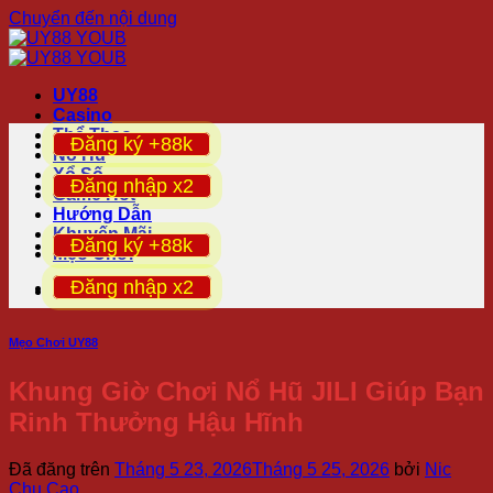
Chuyển đến nội dung
UY88
Casino
Thể Thao
Đăng ký +88k
Nổ Hũ
Xổ Số
Đăng nhập x2
Game Hot
Hướng Dẫn
Khuyến Mãi
Đăng ký +88k
Mẹo Chơi
Đăng nhập x2
Mẹo Chơi UY88
Khung Giờ Chơi Nổ Hũ JILI Giúp Bạn
Rinh Thưởng Hậu Hĩnh
Đã đăng trên
Tháng 5 23, 2026
Tháng 5 25, 2026
bởi
Nic
Chu Cao