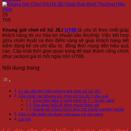
23
Th5
Khung giờ chơi nổ hũ JILI
UY88
là yếu tố then chốt giúp
khách hàng tối ưu hóa lợi nhuận săn thưởng. Việc kết hợp
giữa chiến thuật và thời điểm vàng sẽ giúp khách hàng tiết
kiệm đáng kể chi phí đầu tư, đồng thời mang đến hiệu quả
cao. Cập nhật thời gian quan trọng để bạn thành công chinh
phục jackpot giá trị mỗi ngày trên UY88.
Nội dung trang
Lý do cần tìm hiểu khung giờ chơi nổ hũ JILI
Cập nhật các khung giờ chơi nổ hũ JILI hiệu quả
Chọn thời điểm ít cạnh tranh từ 7 – 10 giờ sáng
Giai đoạn buổi tối đông người tham gia
Khung giờ khuya thích hợp cho người chuyên nghiệp
Chú ý cần thiết khi tham gia quay hũ giờ vàng
Lời kết