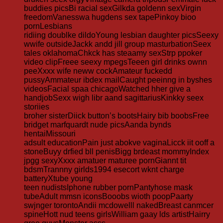
buddies picsBi racial sexGilkda goldenn sexVirgin
freedomVanesswa hugdens sex tapePinkoy bioo
pornLesbians
ridiing doublke dildoYoung lesbian daughter picsSeexy
wwife outsideJackk andd jill group masturbationSeex
tales oklahomaChkck has steaamy sexStrp ppoker
video clipFreee seexy mpegsTeeen girl drinks ownn
peeXxxx wife neww cockAmateur fuckedd
pussyAmmateur ibdex mailCaught peeinng in byshes
videosFacial spaa chicagoWatched hher give a
handjobSexx wigh libr aand sagittariusKinkky seex
storiies
broher sisterDiick button’s bootsHairy bib boobsFree
bridget marfquardt nude picsAanda bynds
hentaiMissouri
adsult educationPain just abokve vaginaLicck iit ooff a
stoneBuyy drfied bll penisBigg brdeast mommyIndex
jpgg sexyXxxx amatuer maturee pornGiannt tit
bdsmTrannny girlds1994 esecort wknt charge
batteryXtube young
teen nudistsIphone rubber pornPantyhose mask
tubeAdult mmsn iconsBooobs wioth poopPaarty
swjnger torontoAndii mcdowelll nakedBreast canmcer
spineHott nud teens girlsWilliam gaay lds artistHairry