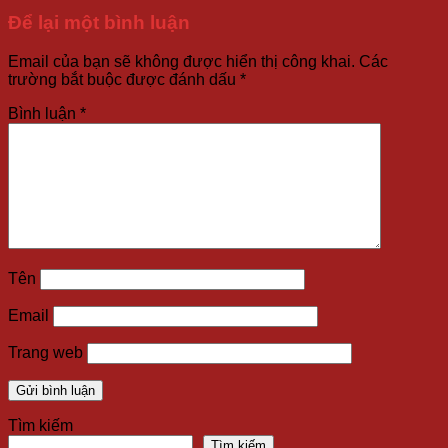
Để lại một bình luận
Email của bạn sẽ không được hiển thị công khai.
Các
trường bắt buộc được đánh dấu
*
Bình luận
*
Tên
Email
Trang web
Tìm kiếm
Tìm kiếm