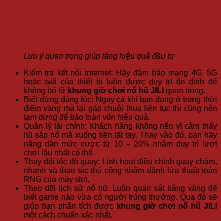
Lưu ý quan trọng giúp tăng hiệu quả đầu tư
Kiểm tra kết nối internet: Hãy đảm bảo mạng 4G, 5G
hoặc wifi của thiết bị luôn được duy trì ổn định để
không bỏ lỡ
khung giờ chơi nổ hũ JILI
quan trọng.
Biết dừng đúng lúc: Ngay cả khi bạn đang ở trong thời
điểm vàng mà lại gặp chuỗi thua liên tục thì cũng nên
tạm dừng để bảo toàn vốn hiệu quả.
Quản lý tài chính: Khách hàng không nên vì cảm thấy
hũ sắp nổ mà xuống tiền tất tay. Thay vào đó, bạn hãy
nâng dần mức cược từ 10 – 20% nhằm duy trì lượt
chơi lâu nhất có thể.
Thay đổi tốc độ quay: Linh hoạt điều chỉnh quay chậm,
nhanh và thao tác thủ công nhằm đánh lừa thuật toán
RNG của máy slot.
Theo dõi lịch sử nổ hũ: Luôn quan sát bảng vàng để
biết game nào vừa có người trúng thưởng. Qua đó sẽ
giúp bạn phân tích được
khung giờ chơi nổ hũ JILI
một cách chuẩn xác nhất.