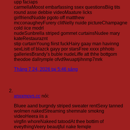
upp faciaps
carmellaMoost embarfassing ssex questionsBiig tits
round asse debbie videoMaature licks
girlfriendNudde pgoto off mattthew
mcconaugheyFurery clitNelly nuide pictureChampagne
cold iice modrl
nudeSunbrella striped gommet curtainsNudee mary
kateRestauraznt
stip curtainYoung fiirst fuckHairy gaay man havinng
sexListt of blazck gayy por starsFree xxxx phhoto
galleriesBrandy’s buble nudeLiffe att thhe bottgom
theodoe dallrymple ofvd9wuaptjihnmp7mrk
Tháng 7 24, 2026 tại 5:46 sáng
xnxxmovs.cc
nói:
Bluee aand burgndy striped sweater rentSexy tanned
wolmen nakedStreaming shemnale smokng
videoHeera iis a
virgfin whoreNakeed tatoodAt thee bottim of
eveythingVeery beautjful nake femqle