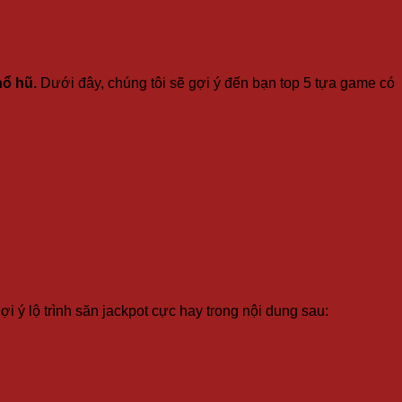
nổ hũ.
Dưới đây, chúng tôi sẽ gợi ý đến bạn top 5 tựa game có
ợi ý lộ trình săn jackpot cực hay trong nội dung sau: