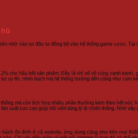
 hũ
 tiên nhờ vào sự đầu tư đồng bộ vào hệ thống game cược. Tại đâ
2% cho hầu hết sản phẩm. Đây là chỉ số vô cùng cạnh tranh, gi
ho sự uy tín, minh bạch mà hệ thống hướng đến cũng như cam kế
 thống mà còn tích hợp nhiều phần thưởng kèm theo hết sức hấp
 suất cực cao giúp hội viên tăng tỷ lệ chiến thắng. Nhờ vậy giú
hành ổn định ở cả website, ứng dụng cũng như trên mọi thiết
ào. Chỉ với điều kiện có kết nối internet là bạn đã có thể nh