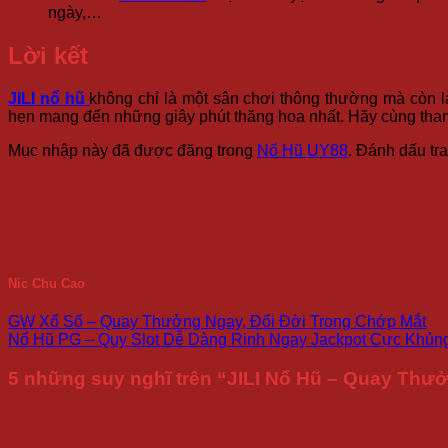
ngày,…
Lời kết
JILI nổ hũ
không chỉ là một sân chơi thông thường mà còn 
hẹn mang đến những giây phút thăng hoa nhất. Hãy cùng tham
Mục nhập này đã được đăng trong
Nổ Hũ UY88
. Đánh dấu tr
Nic Chu Cao
GW Xổ Số – Quay Thưởng Ngay, Đổi Đời Trong Chớp Mắt
Nổ Hũ PG – Quy Slot Dễ Dàng Rinh Ngay Jackpot Cực Khủn
5 những suy nghĩ trên “
JILI Nổ Hũ – Quay Thưở