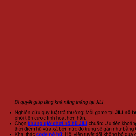
Bí quyết giúp tăng khả năng thắng tại JILI
Nghiên cứu quy luật trả thưởng: Mỗi game tại
JILI nổ 
phối tiền cược linh hoạt hơn hẳn.
Chọn
khung giờ chơi nổ hũ JILI
chuẩn: Ưu tiên khoảng
thời điểm hũ vừa xả bởi mức độ trúng sẽ gần như bằng 
Khai thác
code nổ hũ
: Hội viên tuyệt đối không bỏ qua