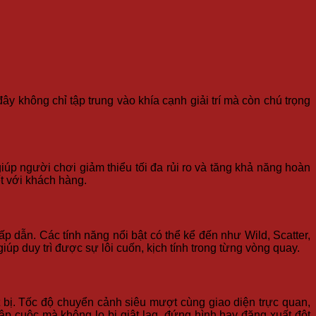
y không chỉ tập trung vào khía cạnh giải trí mà còn chú trọng
úp người chơi giảm thiểu tối đa rủi ro và tăng khả năng hoàn
t với khách hàng.
 dẫn. Các tính năng nổi bật có thể kể đến như Wild, Scatter,
p duy trì được sự lôi cuốn, kịch tính trong từng vòng quay.
 bị. Tốc độ chuyển cảnh siêu mượt cùng giao diện trực quan,
ập cuộc mà không lo bị giật lag, đứng hình hay đăng xuất đột