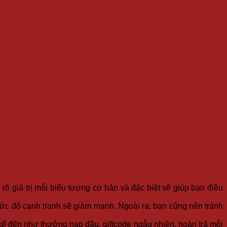
 rõ giá trị mỗi biểu tượng cơ bản và đặc biệt sẽ giúp bạn điều
ức độ cạnh tranh sẽ giảm mạnh. Ngoài ra, bạn cũng nên tránh
 kể đến như thưởng nạp đầu, giftcode ngẫu nhiên, hoàn trả mỗi