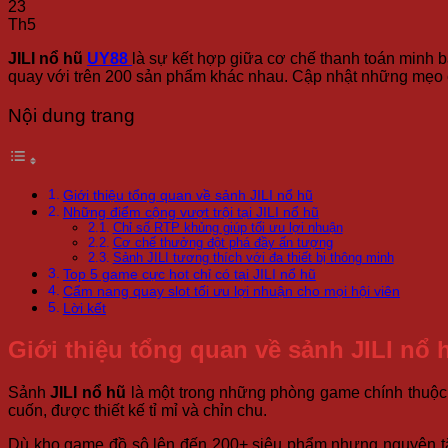
23
Th5
JILI nổ hũ
UY88
là sự kết hợp giữa cơ chế thanh toán minh b
quay với trên 200 sản phẩm khác nhau. Cập nhật những mẹo c
Nội dung trang
Giới thiệu tổng quan về sảnh JILI nổ hũ
Những điểm cộng vượt trội tại JILI nổ hũ
Chỉ số RTP khủng giúp tối ưu lợi nhuận
Cơ chế thưởng đột phá đầy ấn tượng
Sảnh JILI tương thích với đa thiết bị thông minh
Top 5 game cực hot chỉ có tại JILI nổ hũ
Cẩm nang quay slot tối ưu lợi nhuận cho mọi hội viên
Lời kết
Giới thiệu tổng quan về sảnh JILI nổ 
Sảnh
JILI nổ hũ
là một trong những phòng game chính thuộc 
cuốn, được thiết kế tỉ mỉ và chỉn chu.
Dù kho game đồ sộ lên đến 200+ siêu phẩm nhưng nguyên tắc