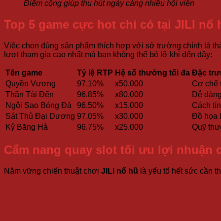
Điểm cộng giúp thu hút ngày càng nhiều hội viên
Top 5 game cực hot chỉ có tại JILI nổ 
Việc chọn đúng sản phẩm thích hợp với sở trường chính là thà
lượt tham gia cao nhất mà bạn không thể bỏ lỡ khi đến đây:
Tên game
Tỷ lệ RTP
Hệ số thưởng tối đa
Đặc tr
Quyền Vương
97.10%
x50.000
Cơ chế 
Thần Tài Đến
96.85%
x80.000
Dễ dàng
Ngôi Sao Bóng Đá
96.50%
x15.000
Cách tín
Sát Thủ Đại Dương
97.05%
x30.000
Đồ họa l
Kỷ Băng Hà
96.75%
x25.000
Quỹ thưở
Cẩm nang quay slot tối ưu lợi nhuận 
Nắm vững chiến thuật chơi
JILI nổ hũ
là yếu tố hết sức cần t