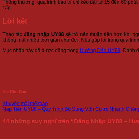
Thông thường, quá trình bảo trì chỉ kéo dài từ 15 đến 60 phút,
cấp.
Lời kết
Thao tác
đăng nhập UY88
sẽ trở nên thuận tiện hơn khi n
không mất nhiều thời gian chờ đợi. Nếu gặp lỗi trong quá trìn
Mục nhập này đã được đăng trong
Hướng Dẫn UY88
. Đánh 
Nic Chu Cao
Khuyến mãi thể thao
Nạp Tiền UY88 – Quy Trình Bổ Sung Vốn Cược Nhanh Chón
44 những suy nghĩ trên “
Đăng Nhập UY88 – Hướ