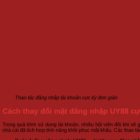
Thao tác đăng nhập tài khoản cực kỳ đơn giản
Cách thay đổi mật đăng nhập UY88 c
Trong quá trình sử dụng tài khoản, nhiều hội viên đôi khi sẽ 
nhà cái đã tích hợp tính năng khôi phục mật khẩu. Các thao tá