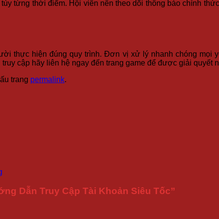
 tùy từng thời điểm. Hội viên nên theo dõi thông báo chính thức
gười thực hiện đúng quy trình. Đơn vị xử lý nhanh chóng mọi
h truy cập hãy liên hệ ngay đến trang game để được giải quyết n
dấu trang
permalink
.
g
ng Dẫn Truy Cập Tài Khoản Siêu Tốc
”