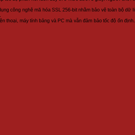
dụng công nghệ mã hóa SSL 256-bit nhằm bảo vệ toàn bộ dữ liệ
.
iện thoại, máy tính bảng và PC mà vẫn đảm bảo tốc độ ổn định. 