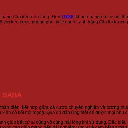
 hàng đầu trên nền tảng. Đến
UY88
, khách hàng có cơ hội th
ộ với kèo cược phong phú, tỷ lệ cạnh tranh hàng đầu thị trường
á SABA
í toàn diện, kết hợp giữa cá cược chuyên nghiệp và tường thuậ
u kiện có kết nối mạng. Qua đó đáp ứng triệt để được mọi nhu cầ
anh giúp bất cứ ai cũng vô cùng hài lòng khi sử dụng. Đặc biệt,
 lượng cao giúp mang đến trải nghiệm ưng ý và cam kết an toàn t