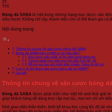
23
Th5
Bóng đá SABA
là một trong những hạng mục được săn đón
siêu mượt. Không chỉ vậy, thành viên còn có thể tham gia cá đ
Nội dung trang
Thông tin chung về sân cược bóng đá SABA
Bóng đá SABA trên UY88 có gì hấp dẫn?
Kèo cược siêu chất, tỷ lệ cạnh tranh hàng top
Tường thuật trực tiếp mọi trận đấu Full HD, 4K
Hỗ trợ soi kèo với nhận định chuẩn, thông tin bổ ích
Lưu ý gì khi tham gia cược bóng đá tại SABA?
Lời kết
Thông tin chung về sân cược bóng đ
Bóng đá SABA
được phát triển như một hệ sinh thái giải tr
giúp khách hàng dễ dàng truy cập mọi lúc, mọi nơi chỉ với điề
Nhờ giao diện thân thiện, thiết kế khoa học cùng tốc độ tải nh
và hỗ trợ theo dõi hoàn toàn miễn phí. Hệ thống bảo mật chất