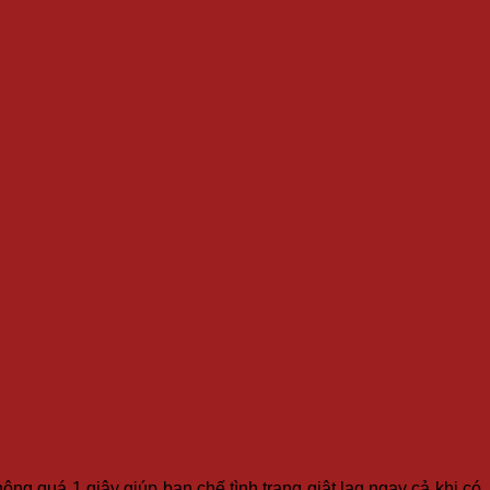
ng quá 1 giây giúp bạn chế tình trạng giật lag ngay cả khi có