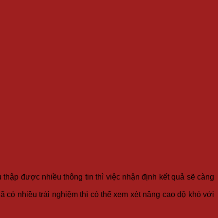
 thập được nhiều thông tin thì việc nhận định kết quả sẽ càng
ã có nhiều trải nghiệm thì có thể xem xét nâng cao độ khó với