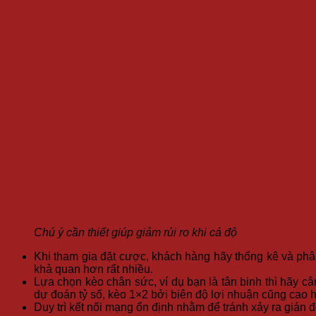
Chú ý cần thiết giúp giảm rủi ro khi cá độ
Khi tham gia đặt cược, khách hàng hãy thống kê và phân
khả quan hơn rất nhiều.
Lựa chọn kèo chân sức, ví dụ bạn là tân binh thì hãy c
dự đoán tỷ số, kèo 1×2 bởi biên độ lợi nhuận cũng cao 
Duy trì kết nối mạng ổn định nhằm để tránh xảy ra gián 