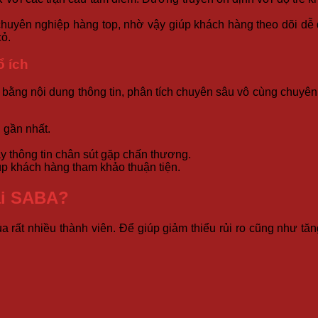
chuyên nghiệp hàng top, nhờ vậy giúp khách hàng theo dõi dễ 
cỏ.
ổ ích
 bằng nội dung thông tin, phân tích chuyên sâu vô cùng chuyên 
 gần nhất.
ay thông tin chân sút gặp chấn thương.
p khách hàng tham khảo thuận tiện.
ại SABA?
ủa rất nhiều thành viên. Để giúp giảm thiểu rủi ro cũng như t