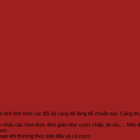
 tích tình hình các đội kỹ càng để tăng độ chuẩn xác. Càng thu
ân nhắc các hình thức đơn giản như cược chấp, tài xỉu,… Nếu đ
hơn.
đoạn khi thưởng thức trận đấu và cá cược.