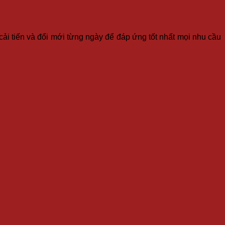
cải tiến và đổi mới từng ngày để đáp ứng tốt nhất mọi nhu cầu